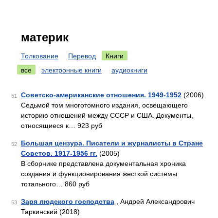
материк
Толкование
Перевод
Книги
все
электронные книги
аудиокниги
Советско-американские отношения. 1949-1952
(2006)
51
Седьмой том многотомного издания, освещающего
историю отношений между СССР и США. Документы,
относящиеся к… 923 руб
Большая цензура. Писатели и журналисты в Стране
52
Советов. 1917-1956 гг.
(2005)
В сборнике представлена документальная хроника
создания и функционирования жесткой системы
тотального… 860 руб
Заря людского господства
, Андрей Александрович
53
Таркинский (2018)