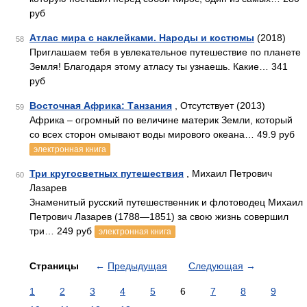
руб
Атлас мира с наклейками. Народы и костюмы
(2018)
58
Приглашаем тебя в увлекательное путешествие по планете
Земля! Благодаря этому атласу ты узнаешь. Какие… 341
руб
Восточная Африка: Танзания
, Отсутствует (2013)
59
Африка – огромный по величине материк Земли, который
со всех сторон омывают воды мирового океана… 49.9 руб
электронная книга
Три кругосветных путешествия
, Михаил Петрович
60
Лазарев
Знаменитый русский путешественник и флотоводец Михаил
Петрович Лазарев (1788—1851) за свою жизнь совершил
три… 249 руб
электронная книга
Страницы
←
Предыдущая
Следующая
→
1
2
3
4
5
6
7
8
9