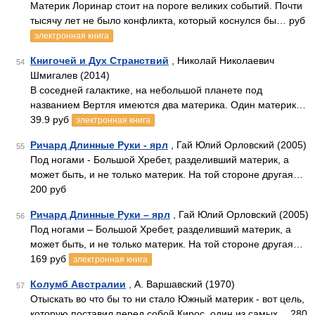
Материк Лоринар стоит на пороге великих событий. Почти
тысячу лет не было конфликта, который коснулся бы… руб
электронная книга
Книгочей и Дух Странствий
, Николай Николаевич
54
Шмигалев (2014)
В соседней галактике, на небольшой планете под
названием Вертля имеются два материка. Один материк…
39.9 руб
электронная книга
Ричард Длинные Руки - ярл
, Гай Юлий Орловский (2005)
55
Под ногами - Большой Хребет, разделивший материк, а
может быть, и не только материк. На той стороне другая…
200 руб
Ричард Длинные Руки – ярл
, Гай Юлий Орловский (2005)
56
Под ногами – Большой Хребет, разделивший материк, а
может быть, и не только материк. На той стороне другая…
169 руб
электронная книга
Колумб Австралии
, А. Варшавский (1970)
57
Отыскать во что бы то ни стало Южный материк - вот цель,
которую поставил перед собой Кирос, один из самых… 280